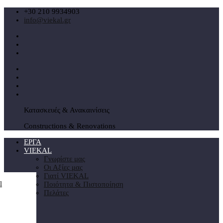
+30 210 9934903
info@viekal.gr
Κατασκευές & Ανακαινίσεις
Constructions & Renovations
ΕΡΓΑ
VIEKAL
Γνωρίστε μας
Οι Αξίες μας
Γιατί VIEKAL
Ποιότητα & Πιστοποίηση
Πελάτες