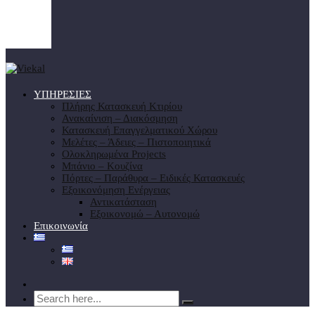
ΥΠΗΡΕΣΙΕΣ
Πλήρης Κατασκευή Κτιρίου
Ανακαίνιση – Διακόσμηση
Κατασκευή Επαγγελματικού Χώρου
Μελέτες – Άδειες – Πιστοποιητικά
Ολοκληρωμένα Projects
Μπάνιο – Κουζίνα
Πόρτες – Παράθυρα – Ειδικές Κατασκευές
Εξοικονόμηση Ενέργειας
Αντικατάσταση
Εξοικονομώ – Αυτονομώ
Επικοινωνία