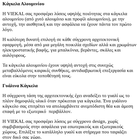
Κάγκελα Αλουμινίου
Η VIEKAL σας προσφέρει λύσεις υψηλής ποιότητας στα κάγκελα
αλουμινίου (από χυτό αλουμίνιο και προφίλ αλουμινίου), με την
αντοχή, την αισθητική και την ασφάλεια να έχουν πάντα τον πρώτο
λόγο.
Η καλύτερη δυνατή επιλογή σε κάθε σύγχρονη αρχιτεκτονική
εφαρμογή, μέσα από μια μεγάλη ποικιλία σχεδίων αλλά και χρωμάτων
ηλεκτροστατικής βαφής, για μπαλκόνια, βεράντες, σκάλες και
αυλόγυρους.
Τα κάγκελα αλουμινίου έχουν υψηλή αντοχή στις συνεχώς
μεταβαλλόμενες καιρικές συνθήκες, αντιδιαβρωτική επεξεργασία και
είναι εύκολα στην τοποθέτησή τους.
Γυάλινα Κάγκελα
Η σύγχρονη τάση της αρχιτεκτονικής έχει αναδείξει το γυαλί ως το
πλέον δημοφιλές υλικό όταν πρόκειται για κάγκελα. Ένα γυάλινο
κάγκελο σας επιτρέπει να απολαμβάνετε ανεμπόδιστη θέα και άμεση
επαφή με το εξωτερικό περιβάλλον.
Η VIEKAL σας προσφέρει λύσεις με σύγχρονο design, χωρίς
συμβιβασμούς στην ασφάλεια για εσωτερικούς και εξωτερικούς
χώρους. Επιλέξτε το κατάλληλο γυαλί και στήριγμα που ταιριάζει
στον δικό σας χώρο.