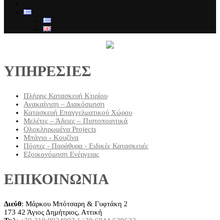
Επικοινωνία
ΥΠΗΡΕΣΙΕΣ
Πλήρης Κατασκευή Κτιρίου
Ανακαίνιση – Διακόσμηση
Κατασκευή Επαγγελματικού Χώρου
Μελέτες – Άδειες – Πιστοποιητικά
Ολοκληρωμένα Projects
Μπάνιο - Κουζίνα
Πόρτες - Παράθυρα - Ειδικές Κατασκευές
Εξοικονόμηση Ενέργειας
ΕΠΙΚΟΙΝΩΝΙΑ
Διεύθ
: Μάρκου Μπότσαρη & Γυφτάκη 2
173 42 Άγιος Δημήτριος, Αττική