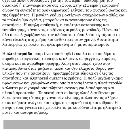
σχεδιαστικών συνδυασμών για την εσωτερική διακόσμηση του
οικιακού ή επαγγελματικού σας χώρου. Στην εξωτερική εφαρμογή,
δίνουν τη δυνατότητα ολοκληρωτικού ελέγχου του φυσικού φωτός και
της θερμότητας. Η μεγάλη γκάμα μοντέρνων αποχρώσεων καθώς και
τα πολυάριθμα σχέδια, μπορούν να ικανοποιήσουν όλες τις
απαιτήσεις. Η υψηλή αισθητική, η ποιότητα κατασκευής και
τοποθέτησης, κάνουν τις οριζόντιες περσίδες μοναδικές. Πάνω απ’
όλα όμως ξεχωρίζουν για τον αξιόπιστο τρόπο λειτουργίας, που τις
κάνει εύκολες στη χρήση και ανθεκτικές στον χρόνο. Δυνατότητα
λειτουργίας χειροκίνητα, ηλεκτροκίνητα ή με αυτοματισμούς.
Η
πλισέ περσίδα
μπορεί να τοποθετηθεί εύκολα σε οποιοδήποτε
παράθυρο, τριγωνικό, τραπέζιο, κεκλιμένο, σε φεγγίτες, καμάρες
ακόμα και σε παράθυρα οροφής. Χάρη στον μικρό χώρο που
καταλαμβάνει όταν μαζευτεί, αλλά και στο ελάχιστο βάρος των
υλικών που την απαρτίζουν, προσαρμόζεται εύκολα σε όλες τις
απαιτήσεις και εξυπηρετεί αμέτρητες χρήσεις. Η πολύ μεγάλη γκάμα
υφασμάτων και χρωμάτων στην οποία προσφέρεται η πλισέ περσίδα,
καλύπτει με σιγουριά οποιαδήποτε ανάγκη για διακόσμηση και
ηλιακή προστασία. Τα συστήματα σκίασης πλισέ διατίθενται με
διαφορετικούς τύπους μηχανισμών κίνησης, καλύπτοντας πλήρως
οποιεσδήποτε ανάγκες και σχήματος παραθύρου ή και αίθριου. Η
κίνηση τους γίνεται είτε χειροκίνητα με κορδόνια είτε με ηλεκτρικά
μοτέρ και αυτοματισμούς.