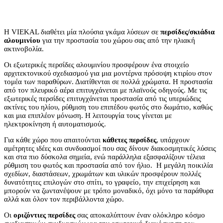
Η VIEKAL διαθέτει μία πλούσια γκάμα λύσεων σε
περσίδες/σκιάδια
αλουμινίου
για την προστασία του χώρου σας από την ηλιακή
ακτινοβολία.
Οι εξωτερικές περσίδες αλουμινίου προσφέρουν ένα στοιχείο
αρχιτεκτονικού σχεδιασμού για μια μοντέρνα πρόσοψη κτιρίου στον
τομέα των παραθύρων. Διατίθενται σε πολλά χρώματα. Η προστασία
από τον πλευρικό αέρα επιτυγχάνεται με πλαϊνούς οδηγούς. Με τις
εξωτερικές περσίδες επιτυγχάνεται προστασία από τις υπεριώδεις
ακτίνες του ηλίου, ρύθμιση του επιπέδου φωτός στο δωμάτιο, καθώς
και μια επιπλέον μόνωση. Η λειτουργία τους γίνεται με
ηλεκτροκίνηση ή αυτοματισμούς.
Για κάθε χώρο που απαιτούνται
κάθετες περσίδες
, υπάρχουν
αμέτρητες ιδέες και συνδυασμοί που σας δίνουν διακοσμητικές λύσεις
και στα πιο δύσκολα σημεία, ενώ παράλληλα εξασφαλίζουν τέλεια
ρύθμιση του φωτός και προστασία από τον ήλιο. Η μεγάλη ποικιλία
σχεδίων, διαστάσεων, χρωμάτων και υλικών προσφέρουν πολλές
δυνατότητες επιλογών στο σπίτι, το γραφείο, την επιχείρηση και
μπορούν να ζωντανέψουν με τρόπο μοναδικό, όχι μόνο τα παράθυρα
αλλά και όλον τον περιβάλλοντα χώρο.
Οι
οριζόντιες περσίδες
σας αποκαλύπτουν έναν ολόκληρο κόσμο