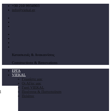
+30 210 9934903
info@viekal.gr
Κατασκευές & Ανακαινίσεις
Constructions & Renovations
ΕΡΓΑ
VIEKAL
Γνωρίστε μας
Οι Αξίες μας
Γιατί VIEKAL
Ποιότητα & Πιστοποίηση
Πελάτες