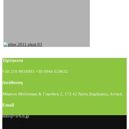
Τηλέφωνα
+30 210 9934903 +30 6944 629632
Διεύθυνση
Μάρκου Μπότσαρη & Γυφτάκη 2, 173 42 Άγιος Δημήτριος, Αττική
Email
info@viekal.gr
ΕΡΓΑ
VIEKAL
Γνωρίστε μας