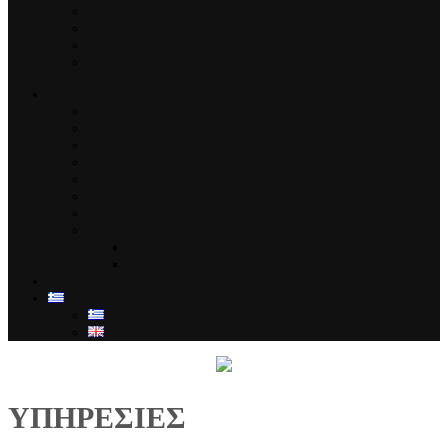
Οι Αξίες μας
Γιατί VIEKAL
Ποιότητα & Πιστοποίηση
Πελάτες
ΥΠΗΡΕΣΙΕΣ
Πλήρης Κατασκευή Κτιρίου
Ανακαίνιση – Διακόσμηση
Κατασκευή Επαγγελματικού Χώρου
Μελέτες – Άδειες – Πιστοποιητικά
Ολοκληρωμένα Projects
Μπάνιο – Κουζίνα
Πόρτες – Παράθυρα – Ειδικές Κατασκευές
Εξοικονόμηση Ενέργειας
Αντικατάσταση
Εξοικονομώ – Αυτονομώ
Επικοινωνία
ΥΠΗΡΕΣΙΕΣ