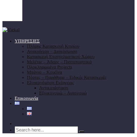
ΥΠΗΡΕΣΙΕΣ
Πλήρης Κατασκευή Κτιρίου
Ανακαίνιση – Διακόσμηση
Κατασκευή Επαγγελματικού Χώρου
Μελέτες – Άδειες – Πιστοποιητικά
Ολοκληρωμένα Projects
Μπάνιο – Κουζίνα
Πόρτες – Παράθυρα – Ειδικές Κατασκευές
Εξοικονόμηση Ενέργειας
Αντικατάσταση
Εξοικονομώ – Αυτονομώ
Επικοινωνία